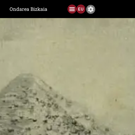
Ondarea Bizkaia
EU
Ediciones anteriores