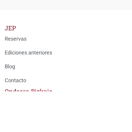
JEP
Reservas
Ediciones anteriores
Blog
Contacto
Ondarea Bizkaia
JORNADAS EUROPEAS DEL PATRIMONIO
BizkaiKOA
María Díaz de Haro, 11-1ª