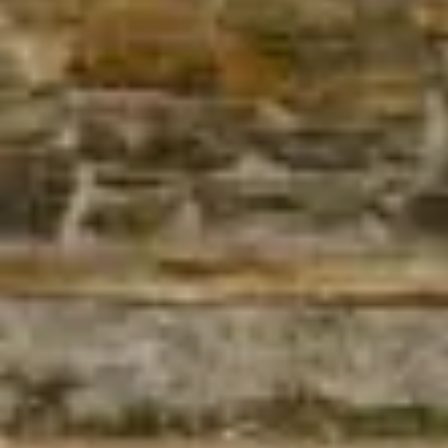
pasahitza | contraseña
Only fill in if you are not human
Recuérdame
Erregistratu | Regístrate
¿Has olvidado tu contraseña?
¿Perteneces a una asociación, colectivo o ayuntamiento
y os gustaría organizar una actividad en el marco de las
JEP?
ENVÍA TU PROPUESTA