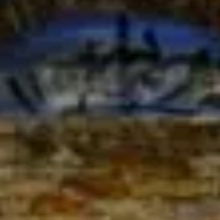
Reservas
Ediciones anteriores
Blog
Contacto
LOGIN
ORGANIZACIÓN
e-mail