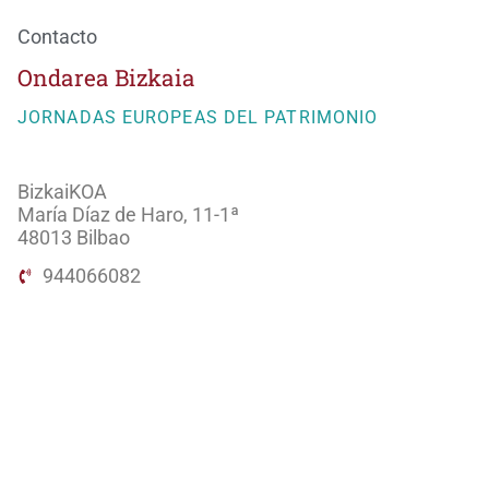
Contacto
Ondarea Bizkaia
JORNADAS EUROPEAS DEL PATRIMONIO
BizkaiKOA
María Díaz de Haro, 11-1ª
48013 Bilbao
944066082
ondareabizkaia@bizkaia.eus
Sigue nuestra redes sociales
Newsletter