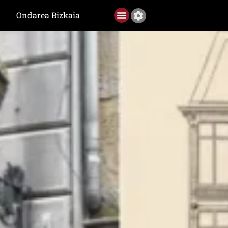
Ondarea Bizkaia
Ediciones anteriores