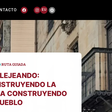
NTACTO
EU
|
O
RUTA GUIADA
LEJEANDO:
STRUYENDO LA
A CONSTRUYENDO
PUEBLO