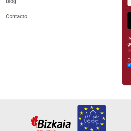
Blog
Contacto
I
g
p
D