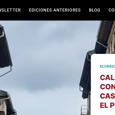
WSLETTER
EDICIONES ANTERIORES
BLOG
CO
ELORRI
CAL
CON
CAS
EL 