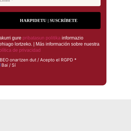
rakurri gure
pribatasun politika
informazio
ehiago lortzeko. | Más información sobre nuestra
olítica de privacidad
BEO onartzen dut / Acepto el RGPD
*
Bai / Sí