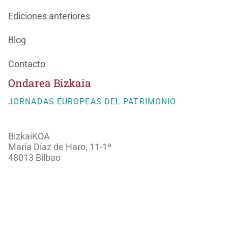
Ediciones anteriores
Blog
Contacto
Ondarea Bizkaia
JORNADAS EUROPEAS DEL PATRIMONIO
BizkaiKOA
María Díaz de Haro, 11-1ª
48013 Bilbao
944066082
ondareabizkaia@bizkaia.eus
Sigue nuestra redes sociales