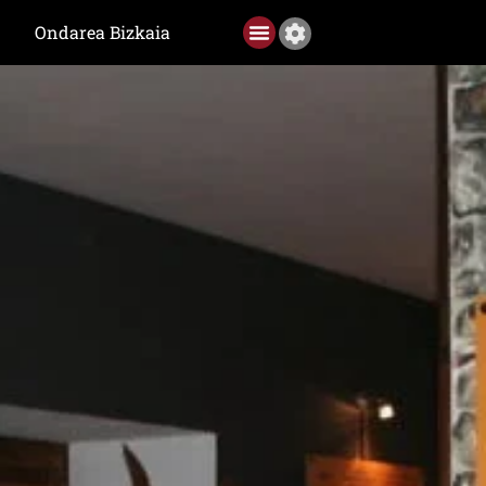
Ondarea Bizkaia
Ediciones anteriores