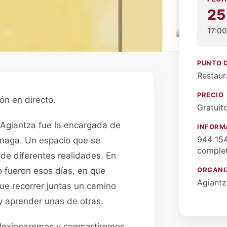
25
17:00
PUNTO 
Restaur
PRECIO
ón en directo.
Gratuit
 Agiantza fue la encargada de
INFORM
944 154
dinaga. Un espacio que se
complet
 de diferentes realidades. En
 fueron esos días, en que
ORGANI
Agiantz
ue recorrer juntas un camino
 y aprender unas de otras.
eflexionaremos y compartiremos