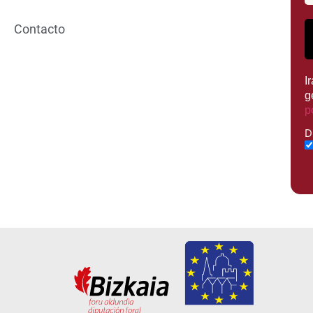
Contacto
I
g
p
D