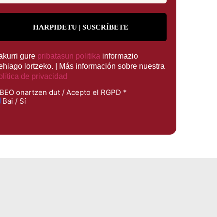
rakurri gure
pribatasun politika
informazio
ehiago lortzeko. | Más información sobre nuestra
olítica de privacidad
BEO onartzen dut / Acepto el RGPD
*
Bai / Sí