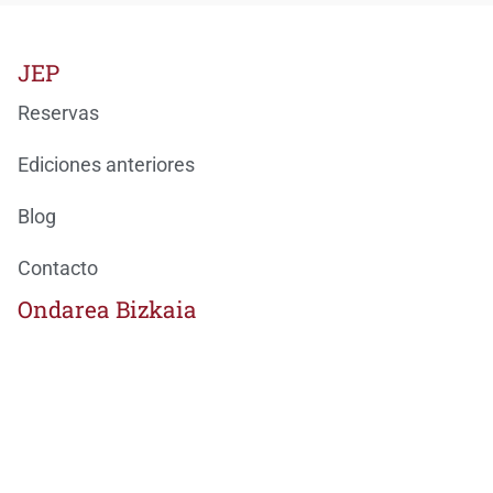
JEP
Reservas
Ediciones anteriores
Blog
Contacto
Ondarea Bizkaia
JORNADAS EUROPEAS DEL PATRIMONIO
BizkaiKOA
María Díaz de Haro, 11-1ª
48013 Bilbao