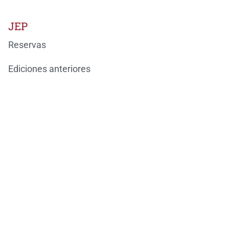
JEP
Reservas
Ediciones anteriores
Blog
Contacto
Ondarea Bizkaia
JORNADAS EUROPEAS DEL PATRIMONIO
BizkaiKOA
María Díaz de Haro, 11-1ª
48013 Bilbao
944066082