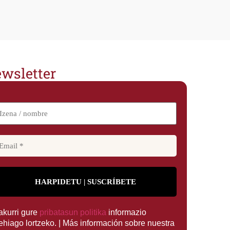
wsletter
rakurri gure
pribatasun politika
informazio
ehiago lortzeko. | Más información sobre nuestra