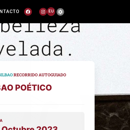
NTACTO
EU
|
BILBAO
RECORRIDO AUTOGUIADO
BAO POÉTICO
A
 Octubre 2023