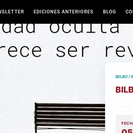
WSLETTER
EDICIONES ANTERIORES
BLOG
CO
BILBO / 
BIL
FECH
05