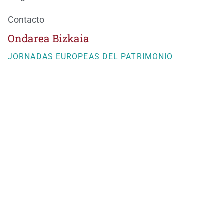
Contacto
Ondarea Bizkaia
JORNADAS EUROPEAS DEL PATRIMONIO
BizkaiKOA
María Díaz de Haro, 11-1ª
48013 Bilbao
944066082
ondareabizkaia@bizkaia.eus
Sigue nuestra redes sociales
Newsletter