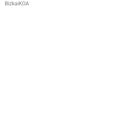
BizkaiKOA
María Díaz de Haro, 11-1ª
48013 Bilbao
944066082
ondareabizkaia@bizkaia.eus
Sigue nuestra redes sociales
Newsletter