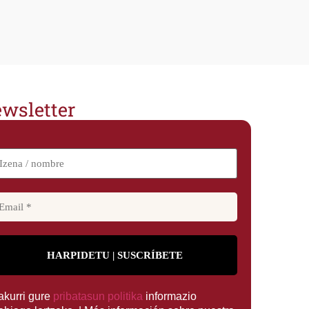
wsletter
rakurri gure
pribatasun politika
informazio