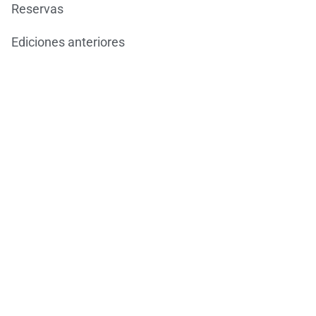
Reservas
Ediciones anteriores
Blog
Contacto
Ondarea Bizkaia
JORNADAS EUROPEAS DEL PATRIMONIO
BizkaiKOA
María Díaz de Haro, 11-1ª
48013 Bilbao
944066082
ondareabizkaia@bizkaia.eus