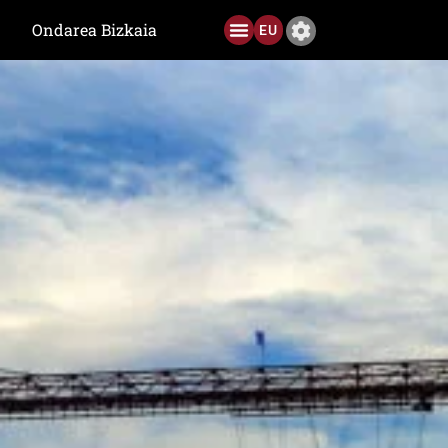
Ondarea Bizkaia
EU
Ediciones anteriores