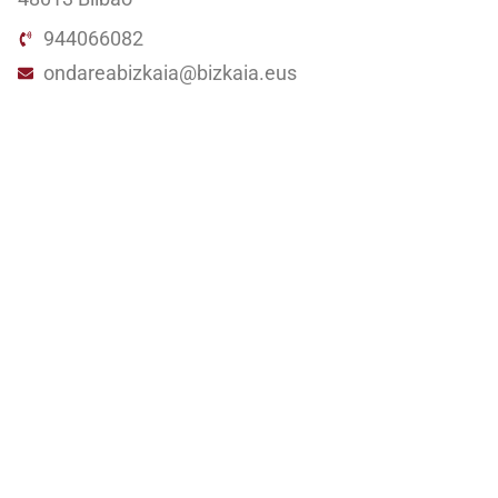
944066082
ondareabizkaia@bizkaia.eus
Sigue nuestra redes sociales
Newsletter