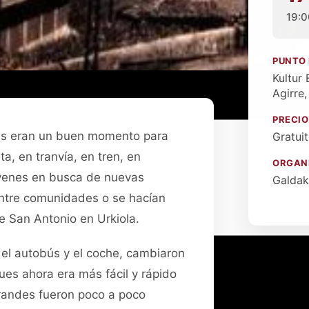
19:0
PUNTO
Kultur
Agirre,
PRECIO
ías eran un buen momento para
Gratui
eta, en tranvía, en tren, en
ORGAN
óvenes en busca de nuevas
Galdak
entre comunidades o se hacían
de San Antonio en Urkiola.
, el autobús y el coche, cambiaron
ues ahora era más fácil y rápido
 grandes fueron poco a poco