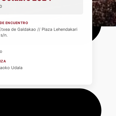
0
 DE ENCUENTRO
 Etxea de Galdakao // Plaza Lehendakari
 s/n.
to
IZA
aoko Udala