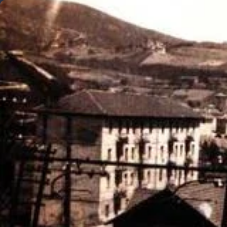
Ondarea Bizkaia
Reservas
Newsletter
Ediciones anteriores
Blo
Reservas
Ediciones anteriores
Blog
Conta