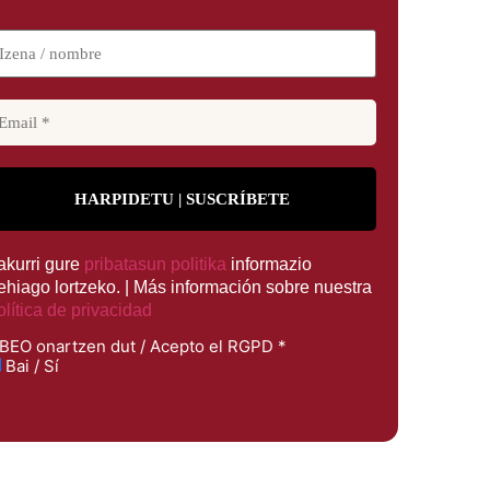
rakurri gure
pribatasun politika
informazio
ehiago lortzeko. | Más información sobre nuestra
olítica de privacidad
BEO onartzen dut / Acepto el RGPD
*
Bai / Sí