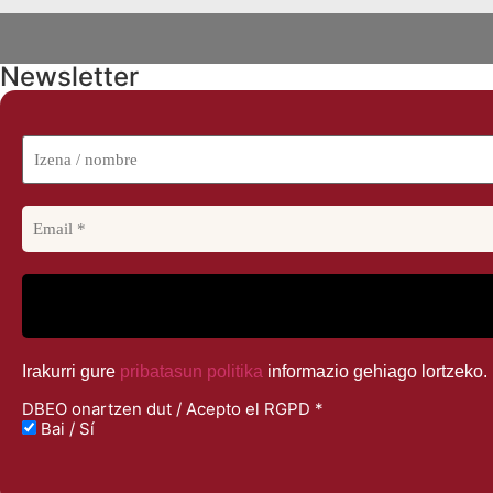
Newsletter
Reservas
Ediciones anteriores
Blog
Contacto
Irakurri gure
pribatasun politika
informazio gehiago lortzeko.
DBEO onartzen dut / Acepto el RGPD
*
Bai / Sí
LOGIN
ORGANIZACIÓN