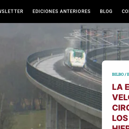
WSLETTER
EDICIONES ANTERIORES
BLOG
CO
BILBO / 
LA 
VEL
CIR
LOS
HIE