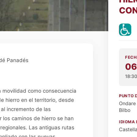
CON
FECH
adé Panadés
06
18:3
ra movilidad como consecuencia
PUNTO 
 hierro en el territorio, desde
Ondare 
 al incremento de las
Bilbo
r los caminos de hierro se han
IDIOMA 
regionales. Las antiguas rutas
Castell
mpliado con las nuevas