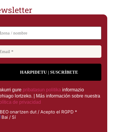
wsletter
rakurri gure
pribatasun politika
informazio
ehiago lortzeko. | Más información sobre nuestra
olítica de privacidad
BEO onartzen dut / Acepto el RGPD
*
Bai / Sí