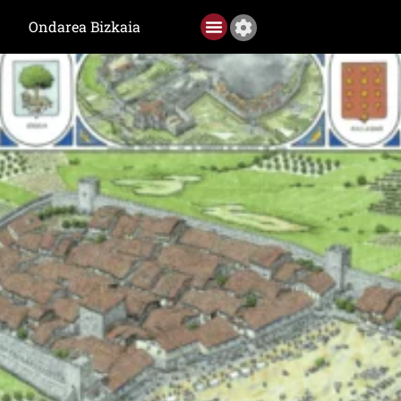
Ondarea Bizkaia
Ediciones anteriores