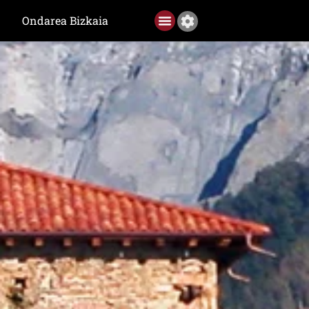
Ondarea Bizkaia
Ediciones anteriores