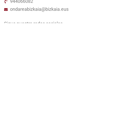
944066082
ondareabizkaia@bizkaia.eus
Sigue nuestra redes sociales
Newsletter
Irakurri gure
pribatasun politika
informazio gehiago