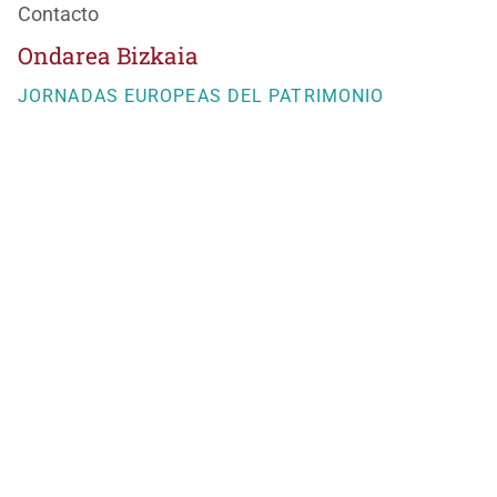
Contacto
Ondarea Bizkaia
JORNADAS EUROPEAS DEL PATRIMONIO
BizkaiKOA
María Díaz de Haro, 11-1ª
48013 Bilbao
944066082
ondareabizkaia@bizkaia.eus
Sigue nuestra redes sociales
Newsletter