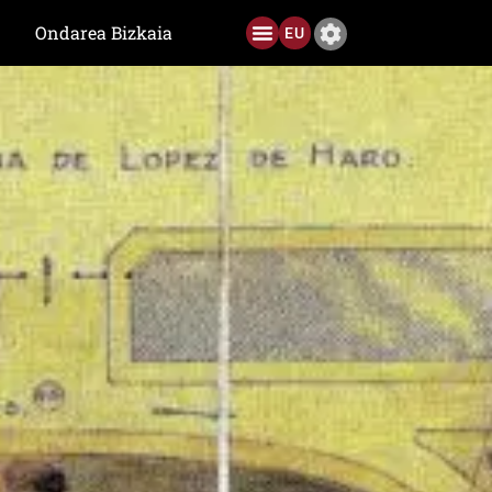
Ondarea Bizkaia
EU
Ediciones anteriores