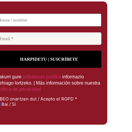
rakurri gure
pribatasun politika
informazio
ehiago lortzeko. | Más información sobre nuestra
olítica de privacidad
BEO onartzen dut / Acepto el RGPD
*
Bai / Sí