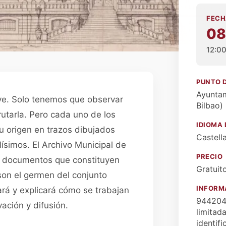
FECH
08
12:0
PUNTO 
Ayuntam
lve. Solo tenemos que observar
Bilbao)
rutarla. Pero cada uno de los
IDIOMA 
u origen en trazos dibujados
Castell
lísimos. El Archivo Municipal de
PRECIO
os documentos que constituyen
Gratuit
son el germen del conjunto
INFORM
ñará y explicará cómo se trabajan
944204
ación y difusión.
limitad
identifi