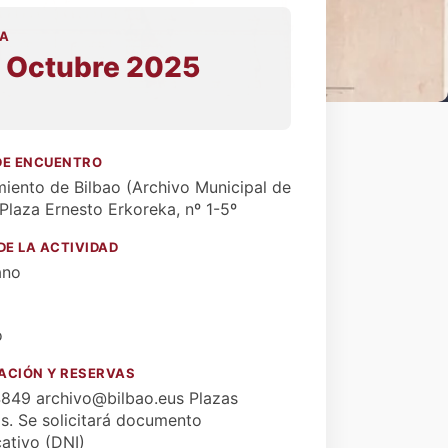
A
 Octubre 2025
0
DE ENCUENTRO
iento de Bilbao (Archivo Municipal de
 Plaza Ernesto Erkoreka, nº 1-5º
DE LA ACTIVIDAD
ano
o
ACIÓN Y RESERVAS
849 archivo@bilbao.eus Plazas
as. Se solicitará documento
cativo (DNI)