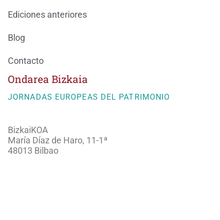
Ediciones anteriores
Blog
Contacto
Ondarea Bizkaia
JORNADAS EUROPEAS DEL PATRIMONIO
BizkaiKOA
María Díaz de Haro, 11-1ª
48013 Bilbao
944066082
ondareabizkaia@bizkaia.eus
Sigue nuestra redes sociales