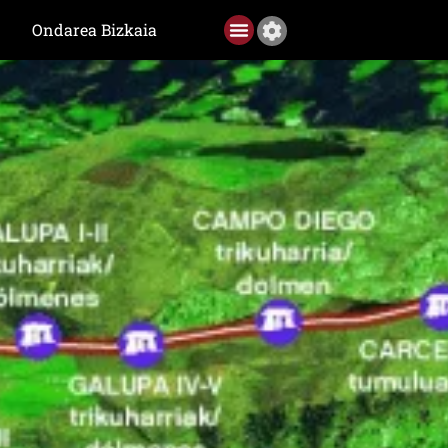
Ondarea Bizkaia
Ediciones anteriores