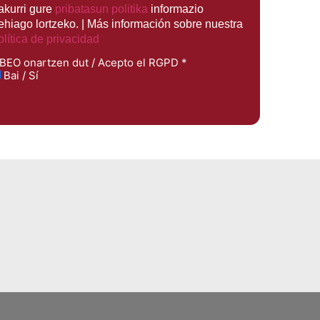
rakurri gure
pribatasun politika
informazio
ehiago lortzeko. | Más información sobre nuestra
olítica de privacidad
BEO onartzen dut / Acepto el RGPD
*
Bai / Sí