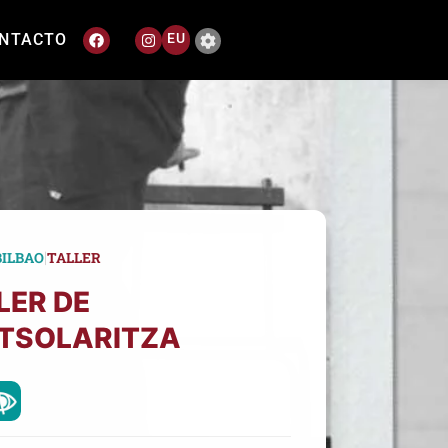
NTACTO
EU
|
BILBAO
TALLER
LER DE
TSOLARITZA