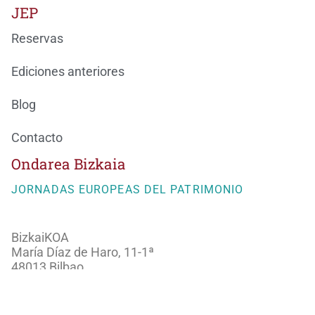
JEP
Reservas
Ediciones anteriores
Blog
Contacto
Ondarea Bizkaia
JORNADAS EUROPEAS DEL PATRIMONIO
BizkaiKOA
María Díaz de Haro, 11-1ª
48013 Bilbao
944066082
ondareabizkaia@bizkaia.eus