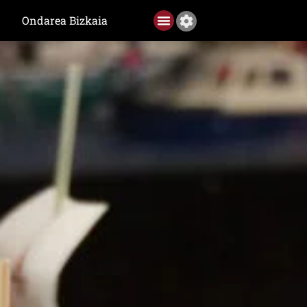
Ondarea Bizkaia
Ediciones anteriores