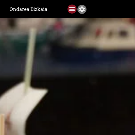
Ondarea Bizkaia
Ediciones anteriores