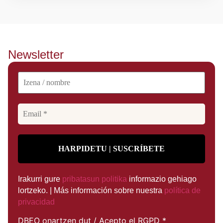
Newsletter
Irakurri gure
pribatasun politika
informazio gehiago
lortzeko. | Más información sobre nuestra
política de
privacidad
DBEO onartzen dut / Acepto el RGPD
*