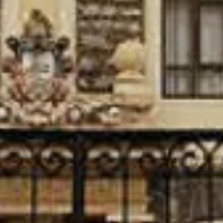
pasahitza | contraseña
Only fill in if you are not human
Recuérdame
Erregistratu | Regístrate
¿Has olvidado tu contraseña?
¿Perteneces a una asociación, colectivo o ayuntamiento
y os gustaría organizar una actividad en el marco de las
JEP?
ENVÍA TU PROPUESTA