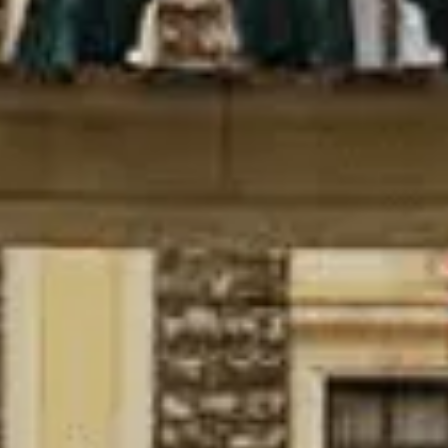
Reservas
Ediciones anteriores
Blog
Contacto
LOGIN
ORGANIZACIÓN
e-mail