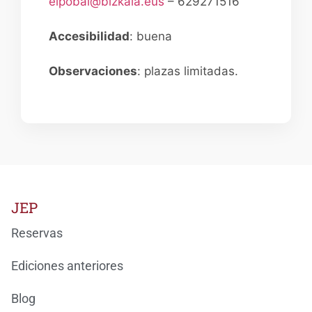
elpobal@bizkaia.eus
– 629271516
Accesibilidad
: buena
Observaciones
: plazas limitadas.
JEP
Reservas
Ediciones anteriores
Blog