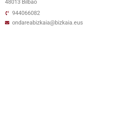
48013 Bilbao
944066082
ondareabizkaia@bizkaia.eus
Sigue nuestra redes sociales
Newsletter