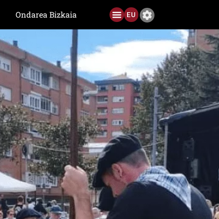
Ondarea Bizkaia
EU
Ediciones anteriores