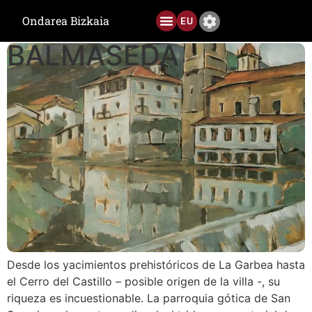
Etiqueta:
Si las piedras hablaran
Ondarea Bizkaia
EU
BALMASEDA
Ediciones anteriores
Desde los yacimientos prehistóricos de La Garbea hasta
el Cerro del Castillo – posible origen de la villa -, su
riqueza es incuestionable. La parroquia gótica de San