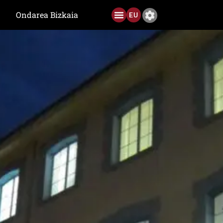
Ondarea Bizkaia
EU
Ediciones anteriores