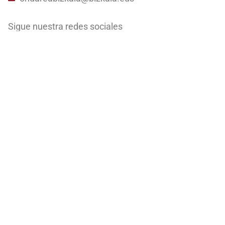
Sigue nuestra redes sociales
Newsletter
Irakurri gure
pribatasun politika
informazio gehiago
lortzeko. | Más información sobre nuestra
política de
privacidad