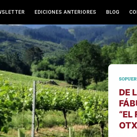
WSLETTER
EDICIONES ANTERIORES
BLOG
CO
SOPUER
DE 
FÁB
“EL
OTX