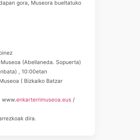
ldapan gora, Museora bueltatuko
 oinez
o Museoa (Abellaneda. Sopuerta)
unbata) , 10:00etan
 Museoa ( Bizkaiko Batzar
: www.
enkarterrimuseoa.eus
/
rrezkoak dira.