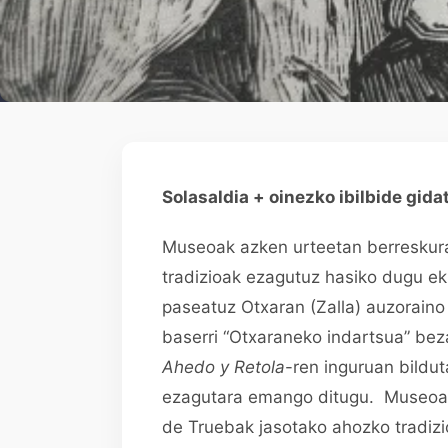
Solasaldia + oinezko ibilbide gida
Museoak azken urteetan berreskur
tradizioak ezagutuz hasiko dugu e
paseatuz Otxaran (Zalla) auzoraino
baserri “Otxaraneko indartsua” be
Ahedo y Retola
-ren inguruan bildu
ezagutara emango ditugu. Museoak 
de Truebak jasotako ahozko tradizi