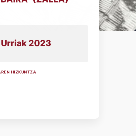
 Urriak 2023
0
AREN HIZKUNTZA
a
A