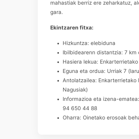
mahastiak berriz ere zeharkatuz, a
gara.
Ekintzaren fitxa:
Hizkuntza: elebiduna
Ibilbidearenn distantzia: 7 km
Hasiera lekua: Enkarterrietak
Eguna eta ordua: Urriak 7 (lar
Antolatzailea: Enkarterrietako
Nagusiak)
Informazioa eta izena-ematea
94 650 44 88
Oharra: Oinetako erosoak beha