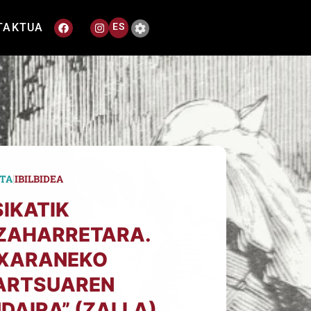
TAKTUA
ES
|
TA
IBILBIDEA
IKATIK
ZAHARRETARA.
XARANEKO
ARTSUAREN
DAIRA” (ZALLA)