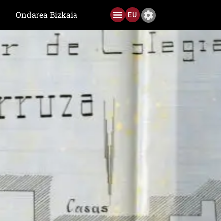
Ondarea Bizkaia
EU
Ediciones anteriores