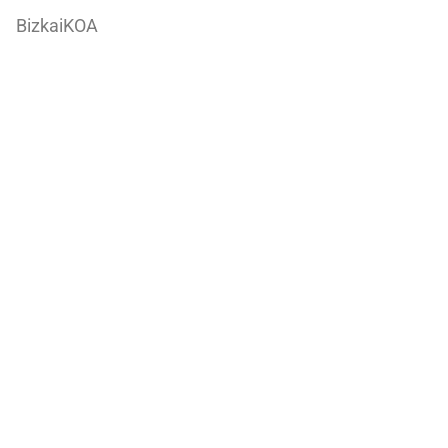
BizkaiKOA
María Díaz de Haro, 11-1ª
48013 Bilbao
944066082
ondareabizkaia@bizkaia.eus
Sigue nuestra redes sociales
Newsletter