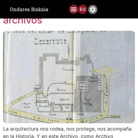
Etiqueta:
La arquitectura en los
DERIO
Ondarea Bizkaia
EU
archivos
Ediciones anteriores
La arquitectura nos rodea, nos protege, nos acompaña
en la Historia. Y en este Archivo, como Archivo