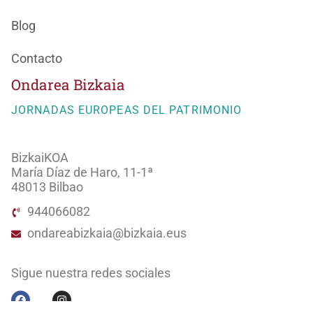
Blog
Contacto
Ondarea Bizkaia
JORNADAS EUROPEAS DEL PATRIMONIO
BizkaiKOA
María Díaz de Haro, 11-1ª
48013 Bilbao
944066082
ondareabizkaia@bizkaia.eus
Sigue nuestra redes sociales