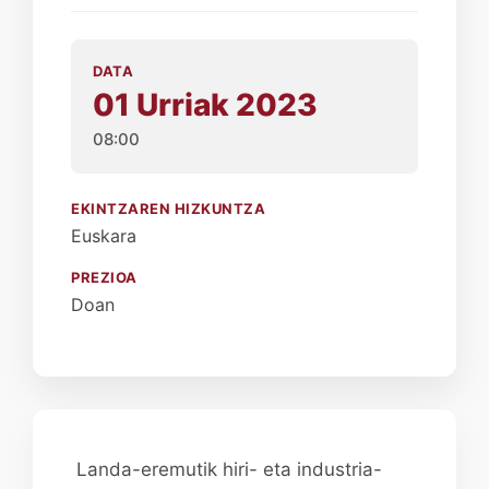
DATA
01 Urriak 2023
08:00
EKINTZAREN HIZKUNTZA
Euskara
PREZIOA
Doan
Landa-eremutik hiri- eta industria-