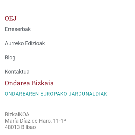
OEJ
Erreserbak
Aurreko Edizioak
Blog
Kontaktua
Ondarea Bizkaia
ONDAREAREN EUROPAKO JARDUNALDIAK
BizkaiKOA
María Díaz de Haro, 11-1ª
48013 Bilbao