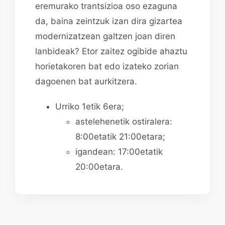
eremurako trantsizioa oso ezaguna
da, baina zeintzuk izan dira gizartea
modernizatzean galtzen joan diren
lanbideak? Etor zaitez ogibide ahaztu
horietakoren bat edo izateko zorian
dagoenen bat aurkitzera.
Urriko 1etik 6era;
astelehenetik ostiralera:
8:00etatik 21:00etara;
igandean: 17:00etatik
20:00etara.