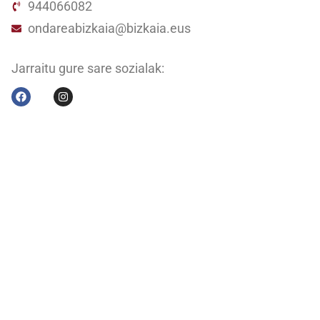
944066082
ondareabizkaia@bizkaia.eus
Jarraitu gure sare sozialak:
Newsletter