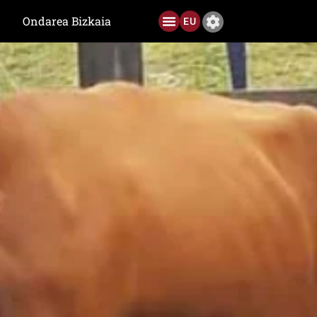
Ondarea Bizkaia
EU
Ediciones anteriores