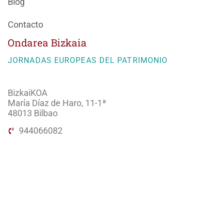
Blog
Contacto
Ondarea Bizkaia
JORNADAS EUROPEAS DEL PATRIMONIO
BizkaiKOA
María Díaz de Haro, 11-1ª
48013 Bilbao
944066082
ondareabizkaia@bizkaia.eus
Sigue nuestra redes sociales