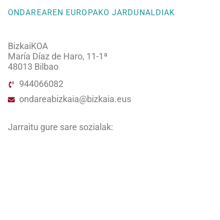
ONDAREAREN EUROPAKO JARDUNALDIAK
BizkaiKOA
María Díaz de Haro, 11-1ª
48013 Bilbao
944066082
ondareabizkaia@bizkaia.eus
Jarraitu gure sare sozialak:
Newsletter