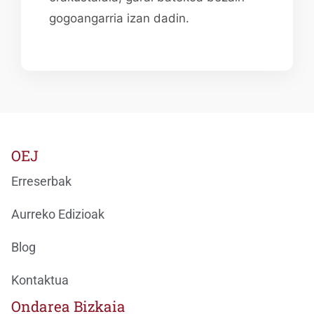
gogoangarria izan dadin.
OEJ
Erreserbak
Aurreko Edizioak
Blog
Kontaktua
Ondarea Bizkaia