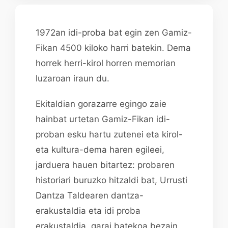
1972an idi-proba bat egin zen Gamiz-
Fikan 4500 kiloko harri batekin. Dema
horrek herri-kirol horren memorian
luzaroan iraun du.
Ekitaldian gorazarre egingo zaie
hainbat urtetan Gamiz-Fikan idi-
proban esku hartu zutenei eta kirol-
eta kultura-dema haren egileei,
jarduera hauen bitartez: probaren
historiari buruzko hitzaldi bat, Urrusti
Dantza Taldearen dantza-
erakustaldia eta idi proba
erakustaldia, garai batekoa bezain