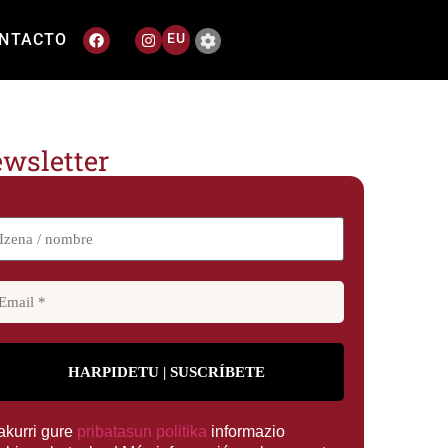
NTACTO
EU
wsletter
rakurri gure
pribatasun politika
informazio