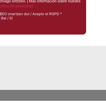
ehiago lortzeko. | Más información sobre nuestra
olítica de privacidad
BEO onartzen dut / Acepto el RGPD
*
Bai / Sí