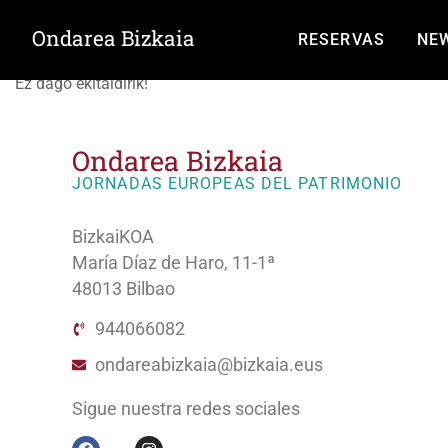
Exhibición - demostra
Ondarea Bizkaia
RESERVAS
NE
Ez dago ekitaldirik!
Ondarea Bizkaia
JORNADAS EUROPEAS DEL PATRIMONIO
BizkaiKOA
María Díaz de Haro, 11-1ª
48013 Bilbao
944066082
ondareabizkaia@bizkaia.eus
Sigue nuestra redes sociales