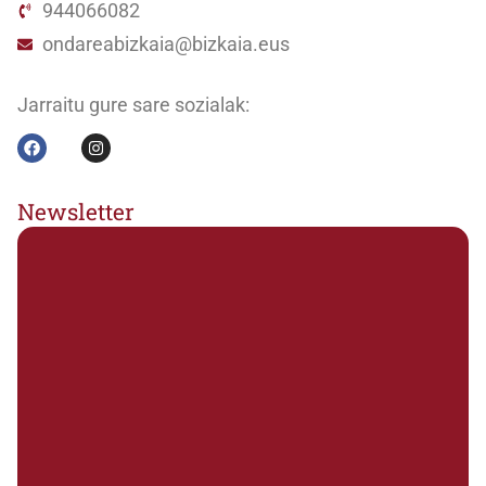
944066082
ondareabizkaia@bizkaia.eus
Jarraitu gure sare sozialak:
Newsletter