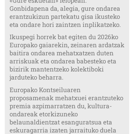
«Gure eskuetan» lelopean.
Gonbidapena da, alegia, gure ondarea
erantzukizun partekatu gisa ikusteko
eta ondare hori zaintzen inplikatzeko.
Ikuspegi horrek bat egiten du 2026ko
Europako gaiarekin, zeinaren ardatzak
baitira ondarea mehatxatzen duten
arriskuak eta ondarea babesteko eta
bizirik mantentzeko kolektiboki
jarduteko beharra.
Europako Kontseiluaren
proposamenak mehatxuei erantzuteko
premia azpimarratzen du, kultura-
ondareak etorkizuneko
belaunaldientzat esanguratsua eta
eskuragarria izaten jarraituko duela