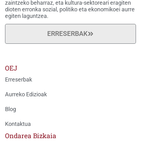
zaintzeko beharraz, eta kultura-sektoreari eragiten
dioten erronka sozial, politiko eta ekonomikoei aurre
egiten laguntzea.
ERRESERBAK
OEJ
Erreserbak
Aurreko Edizioak
Blog
Kontaktua
Ondarea Bizkaia