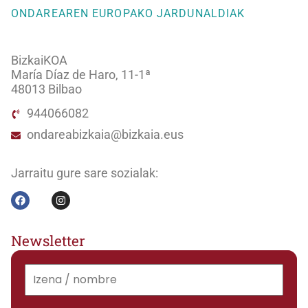
ONDAREAREN EUROPAKO JARDUNALDIAK
BizkaiKOA
María Díaz de Haro, 11-1ª
48013 Bilbao
944066082
ondareabizkaia@bizkaia.eus
Jarraitu gure sare sozialak:
Newsletter