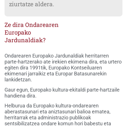
ziurtatze aldera.
Ze dira Ondarearen
Europako
Jardunaldiak?
Ondarearen Europako Jardunaldiak herritarren
parte-hartzerako ate irekien ekimena dira, eta urtero
egiten dira 1991tik, Europako Kontseiluaren
ekimenari jarraikiz eta Europar Batasunarekin
lankidetzan.
Gaur egun, Europako kultura-ekitaldi parte-hartzaile
handiena dira.
Helburua da Europako kultura-ondarearen
aberastasunari eta aniztasunari balioa ematea,
herritarrak eta administrazio publikoak
sentsibilizatzea ondare komun hori babestu eta