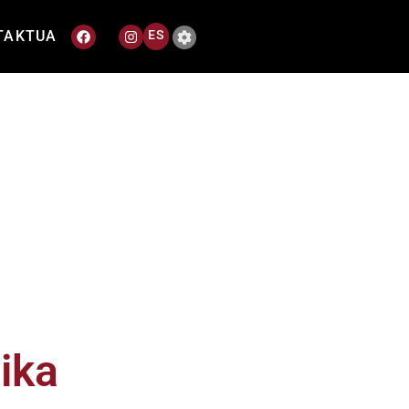
TAKTUA
ES
ika