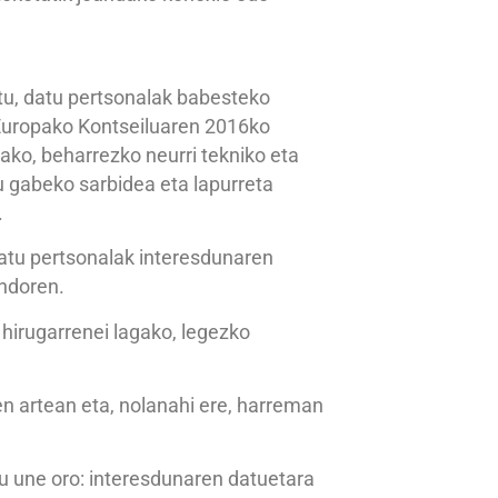
tu, datu pertsonalak babesteko
a Europako Kontseiluaren 2016ko
ako, beharrezko neurri tekniko eta
u gabeko sarbidea eta lapurreta
.
atu pertsonalak interesdunaren
ondoren.
 hirugarrenei lagako, legezko
n artean eta, nolanahi ere, harreman
tu une oro: interesdunaren datuetara