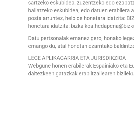
sartzeko eskubidea, zuzentzeko edo ezabat
baliatzeko eskubidea, edo datuen erabilera a
posta arruntez, helbide honetara idatzita: BI
honetara idatzita: bizkaikoa.hedapena@bizk
Datu pertsonalak emanez gero, honako legezk
emango du, atal honetan ezarritako baldintzei
LEGE APLIKAGARRIA ETA JURISDIKZIOA
Webgune honen erabilerak Espainiako eta Eur
daitezkeen gatazkak erabiltzailearen bizileku