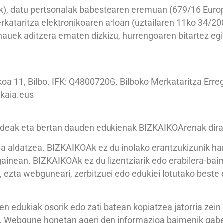
, datu pertsonalak babestearen eremuan (679/16 Europ
rkataritza elektronikoaren arloan (uztailaren 11ko 34/2
 hauek aditzera ematen dizkizu, hurrengoaren bitartez eg
a 11, Bilbo. IFK: Q4800720G. Bilboko Merkataritza Erreg
zkaia.eus
ideak eta bertan dauden edukienak BIZKAIKOArenak dira
a aldatzea. BIZKAIKOAk ez du inolako erantzukizunik h
gainean. BIZKAIKOAk ez du lizentziarik edo erabilera-bai
n, ezta webguneari, zerbitzuei edo edukiei lotutako best
 edukiak osorik edo zati batean kopiatzea jatorria zein 
k. Webgune honetan ageri den informazioa baimenik gabe