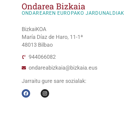
Ondarea Bizkaia
ONDAREAREN EUROPAKO JARDUNALDIAK
BizkaiKOA
María Díaz de Haro, 11-1ª
48013 Bilbao
944066082
ondareabizkaia@bizkaia.eus
Jarraitu gure sare sozialak: