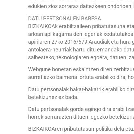
edukien zioz sorraraz daitezkeen ondorioen 
DATU PERTSONALEN BABESA
BIZKAIKOAk erabiltzaileen pribatutasuna eta
arloan aplikagarria den legeriak xedatutakoa
apirilaren 27ko 2016/679 Araudiak eta hura g
antolaera-neurriak hartu ditu emandako datu
saihesteko, teknologiaren egoera, datuen iza
Webgune honetan eskaintzen diren zerbitzue
aurretiazko baimena lortuta erabiliko dira, 
Datu pertsonalak bakar-bakarrik erabiliko dir
betekizunez ez bada.
Datu pertsonalak gorde egingo dira erabiltz
horrek sorrarazten dituen legezko betekizun
BIZKAIKOAren pribatutasun-politika dela eta,