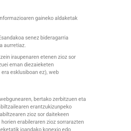
informazioaren gaineko aldaketak
 Esandakoa senez bideragarria
 aurretiaz.
ein iraupenaren etenen zioz sor
tzuei eman diezaieketen
a era esklusiboan ez), web
a webgunearen, bertako zerbitzuen eta
biltzailearen erantzukizunpeko
biltzearen zioz sor daitekeen
 horien erabileraren zioz sorrarazten
teketatik joandako konexio edo