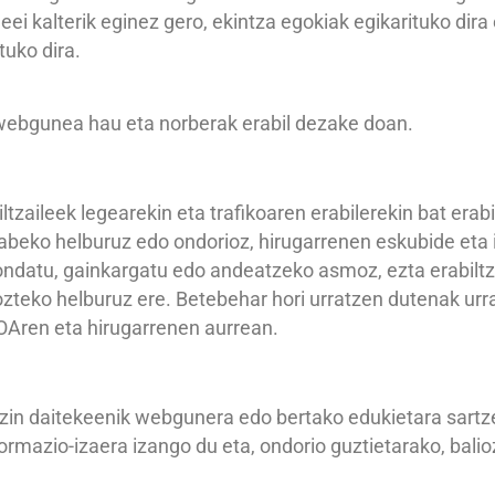
eei kalterik eginez gero, ekintza egokiak egikarituko dira
tuko dira.
ebgunea hau eta norberak erabil dezake doan.
zaileek legearekin eta trafikoaren erabilerekin bat erab
abeko helburuz edo ondorioz, hirugarrenen eskubide eta i
ondatu, gainkargatu edo andeatzeko asmoz, ezta erabilt
zteko helburuz ere. Betebehar hori urratzen dutenak urr
OAren eta hirugarrenen aurrean.
in daitekeenik webgunera edo bertako edukietara sartzera
rmazio-izaera izango du eta, ondorio guztietarako, baliozk