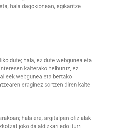
 eta, hala dagokionean, egikaritze
iliko dute; hala, ez dute webgunea eta
nteresen kalterako helburuz, ez
zaileek webgunea eta bertako
atzearen eraginez sortzen diren kalte
koan; hala ere, argitalpen ofizialak
otzat joko da aldizkari edo iturri