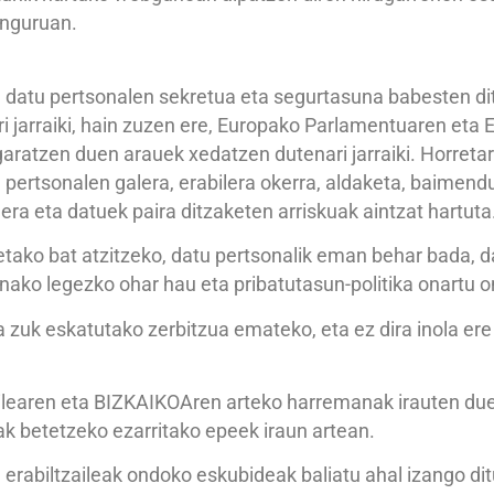
inguruan.
 datu pertsonalen sekretua eta segurtasuna babesten di
ri jarraiki, hain zuzen ere, Europako Parlamentuaren et
aratzen duen arauek xedatzen dutenari jarraiki. Horretar
 pertsonalen galera, erabilera okerra, aldaketa, baimend
era eta datuek paira ditzaketen arriskuak aintzat hartuta
tako bat atzitzeko, datu pertsonalik eman behar bada, d
honako legezko ohar hau eta pribatutasun-politika onartu 
a zuk eskatutako zerbitzua emateko, eta ez dira inola ere
ailearen eta BIZKAIKOAren arteko harremanak irauten due
ak betetzeko ezarritako epeek iraun artean.
 erabiltzaileak ondoko eskubideak baliatu ahal izango di