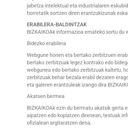
jabetza intelektual eta industrialaren eskubid
horretatik sortzen diren erantzukizunak eska
ERABILERA-BALDINTZAK
BIZKAIKOAk informazioa emateko sortu du w
Bidezko erabilera
Webgune honen eta bertako zerbitzuen erabilt
bertako zerbitzuak legez kontrako edo bideg
webgunea edo bertako zerbitzuak kaltetu, h
zerbitzuak behar bezala erabil dezaten erago
eta galeren erantzuleak izango dira BIZKAIK
Akatsen bermea
BIZKAIKOAk ezin du bermatu akatsik gerta ez
aipatzen edo kopiatzen direnean, testuak info
ofizialean argitaratzen dena.