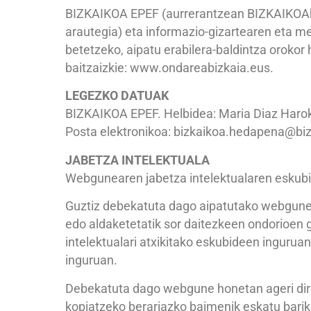
BIZKAIKOA EPEF (aurrerantzean BIZKAIKOAk)
arautegia) eta informazio-gizartearen eta me
betetzeko, aipatu erabilera-baldintza orokor
baitzaizkie: www.ondareabizkaia.eus.
LEGEZKO DATUAK
BIZKAIKOA EPEF. Helbidea: Maria Diaz Haroko
Posta elektronikoa: bizkaikoa.hedapena@bi
JABETZA INTELEKTUALA
Webgunearen jabetza intelektualaren eskub
Guztiz debekatuta dago aipatutako webgune
edo aldaketetatik sor daitezkeen ondorioen 
intelektualari atxikitako eskubideen ingurua
inguruan.
Debekatuta dago webgune honetan ageri diren
kopiatzeko berariazko baimenik eskatu bari