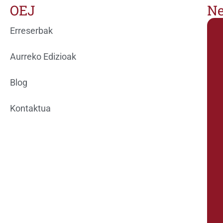
OEJ
Ne
Erreserbak
Aurreko Edizioak
Blog
Kontaktua