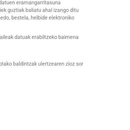
 datuen eramangarritasuna
ek guztiak baliatu ahal izango ditu
edo, bestela, helbide elektroniko
zaileak datuak erabiltzeko baimena
tako baldintzak ulertzearen zioz sor