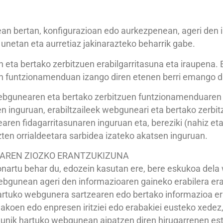
n bertan, konfigurazioan edo aurkezpenean, ageri den 
unetan eta aurretiaz jakinarazteko beharrik gabe.
ta bertako zerbitzuen erabilgarritasuna eta iraupena.
 funtzionamenduan izango diren etenen berri emango da
bgunearen eta bertako zerbitzuen funtzionamenduaren z
en inguruan, erabiltzaileek webguneari eta bertako zerbi
ren fidagarritasunaren inguruan eta, bereziki (nahiz et
zten orrialdeetara sarbidea izateko akatsen inguruan.
RAREN ZIOZKO ERANTZUKIZUNA
z onartu behar du, edozein kasutan ere, bere eskukoa del
ebgunean ageri den informazioaren gaineko erabilera era
artuko webgunera sartzearen edo bertako informazioa era
anakoen edo enpresen iritziei edo erabakiei eusteko xedez,
zunik hartuko webgunean aipatzen diren hirugarrenen es