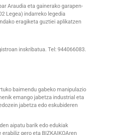
ar Araudia eta gainerako garapen-
002 Legea) indarreko legedia
indako eragiketa guztiei aplikatzen
istroan inskribatua. Tel: 944066083.
artuko baimendu gabeko manipulazio
menik emango jabetza industrial eta
e edozein jabetza edo eskubideren
den aipatu barik edo edukiak
 erabiliz gero eta BIZKAIKOAren