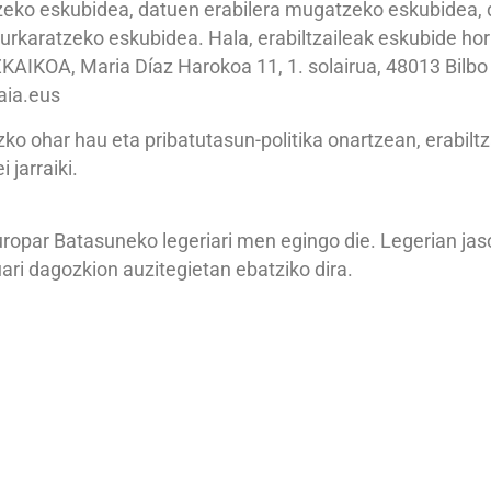
zeko eskubidea, datuen erabilera mugatzeko eskubidea,
urkaratzeko eskubidea. Hala, erabiltzaileak eskubide hori
ZKAIKOA, Maria Díaz Harokoa 11, 1. solairua, 48013 Bilbo 
aia.eus
o ohar hau eta pribatutasun-politika onartzean, erabilt
 jarraiki.
opar Batasuneko legeriari men egingo die. Legerian jaso
ari dagozkion auzitegietan ebatziko dira.