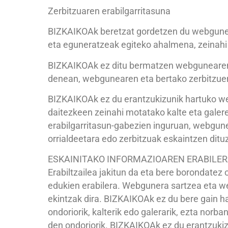
Zerbitzuaren erabilgarritasuna
BIZKAIKOAk beretzat gordetzen du webgunea
eta eguneratzeak egiteko ahalmena, zeinahi 
BIZKAIKOAk ez ditu bermatzen webgunearen e
denean, webgunearen eta bertako zerbitzuen
BIZKAIKOAk ez du erantzukizunik hartuko we
daitezkeen zeinahi motatako kalte eta galer
erabilgarritasun-gabezien inguruan, webgunea
orrialdeetara edo zerbitzuak eskaintzen ditu
ESKAINITAKO INFORMAZIOAREN ERABILE
Erabiltzailea jakitun da eta bere borondate
edukien erabilera. Webgunera sartzea eta w
ekintzak dira. BIZKAIKOAk ez du bere gain h
ondoriorik, kalterik edo galerarik, ezta norb
den ondoriorik. BIZKAIKOAk ez du erantzuki