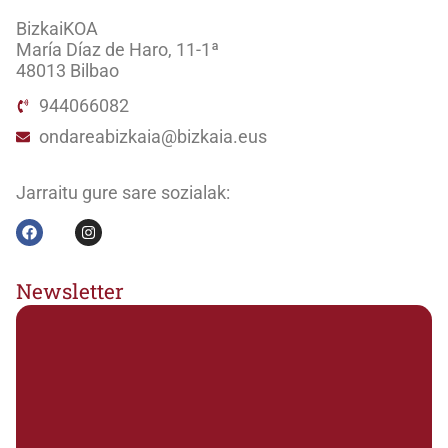
BizkaiKOA
María Díaz de Haro, 11-1ª
48013 Bilbao
944066082
ondareabizkaia@bizkaia.eus
Jarraitu gure sare sozialak:
Newsletter