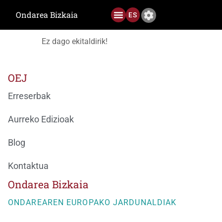
Hitzaldia
Ondarea Bizkaia
ES
Ez dago ekitaldirik!
Aurreko Edizioak
OEJ
Erreserbak
Aurreko Edizioak
Blog
Kontaktua
Ondarea Bizkaia
ONDAREAREN EUROPAKO JARDUNALDIAK