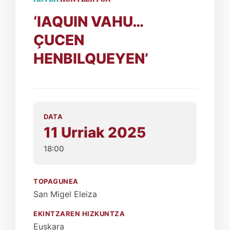
‘IAQUIN VAHU…
ÇUCEN
HENBILQUEYEN’
DATA
11 Urriak 2025
18:00
TOPAGUNEA
San Migel Eleiza
EKINTZAREN HIZKUNTZA
Euskara