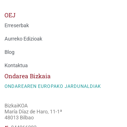
OEJ
Erreserbak
Aurreko Edizioak
Blog
Kontaktua
Ondarea Bizkaia
ONDAREAREN EUROPAKO JARDUNALDIAK
BizkaiKOA
María Díaz de Haro, 11-1ª
48013 Bilbao