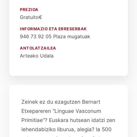
PREZIOA
Gratuito€
INFORMAZIO ETA ERRESERBAK
946 73 92 05 Plaza mugatuak
ANTOLATZAILEA
Arteako Udala
Zeinek ez du ezagutzen Bernart
Etxepareren “Linguae Vasconum
Primitiae”? Euskara hutsean idatzi zen
lehendabiziko liburua, alegia? Ia 500