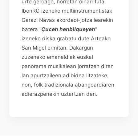
urte geroago, horretan oinarrituta
IbonRG izeneko multiinstrumentistak
Garazi Navas akordeoi-jotzailearekin
batera “
Çucen henbilqueyen
”
izeneko diska grabatu dute Arteako
San Migel ermitan. Dakargun
zuzeneko emanaldiak euskal
panorama musikalean jorratzen diren
lan apurtzaileen adibidea litzateke,
non, folk tradizionala abangoardiaren
adierazpenekin uztartzen den.