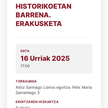
HISTORIKOETAN
BARRENA.
ERAKUSKETA
DATA
16 Urriak 2025
17:00
TOPAGUNEA
Albiz Santiago Llanos egoitza. Felix Maria
Samaniego 3
EKINTZAREN HIZKUNTZA
Euskara