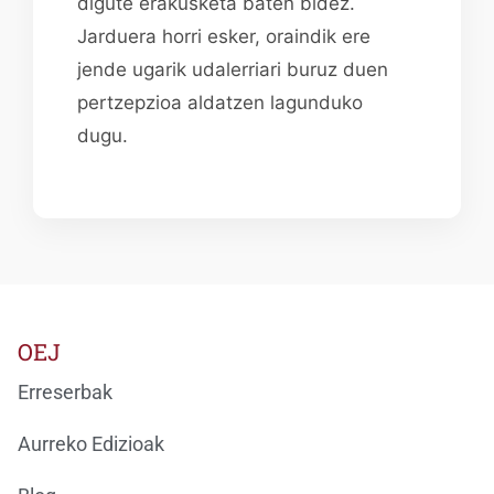
digute erakusketa baten bidez.
Jarduera horri esker, oraindik ere
jende ugarik udalerriari buruz duen
pertzepzioa aldatzen lagunduko
dugu.
OEJ
Erreserbak
Aurreko Edizioak