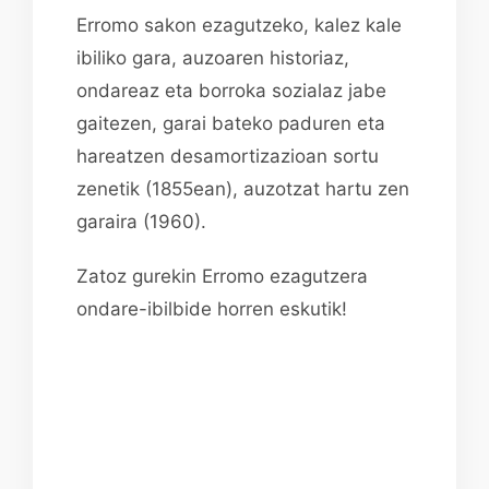
Erromo sakon ezagutzeko, kalez kale
ibiliko gara, auzoaren historiaz,
ondareaz eta borroka sozialaz jabe
gaitezen, garai bateko paduren eta
hareatzen desamortizazioan sortu
zenetik (1855ean), auzotzat hartu zen
garaira (1960).
Zatoz gurekin Erromo ezagutzera
ondare-ibilbide horren eskutik!