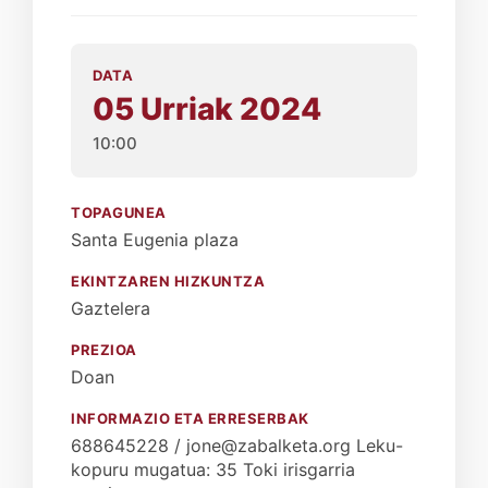
DATA
05 Urriak 2024
10:00
TOPAGUNEA
Santa Eugenia plaza
EKINTZAREN HIZKUNTZA
Gaztelera
PREZIOA
Doan
INFORMAZIO ETA ERRESERBAK
688645228 / jone@zabalketa.org Leku-
kopuru mugatua: 35 Toki irisgarria