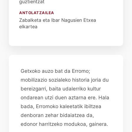
guztientzat
ANTOLATZAILEA
Zabalketa eta Ibar Nagusien Etxea
elkartea
Getxoko auzo bat da Erromo;
mobilizazio sozialeko historia joria du
bereizgarri, baita udalerriko kultur
ondarean utzi duen aztarna ere. Hala
bada, Erromoko kaleetatik ibiltzea
denboran zehar bidaiatzea da,
edonor harritzeko modukoa, gainera.