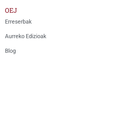
OEJ
Erreserbak
Aurreko Edizioak
Blog
Kontaktua
Ondarea Bizkaia
ONDAREAREN EUROPAKO JARDUNALDIAK
BizkaiKOA
María Díaz de Haro, 11-1ª
48013 Bilbao
944066082