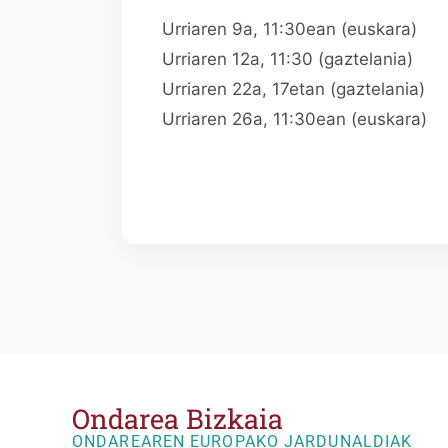
Urriaren 9a, 11:30ean (euskara)
Urriaren 12a, 11:30 (gaztelania)
Urriaren 22a, 17etan (gaztelania)
Urriaren 26a, 11:30ean (euskara)
Ondarea Bizkaia
ONDAREAREN EUROPAKO JARDUNALDIAK