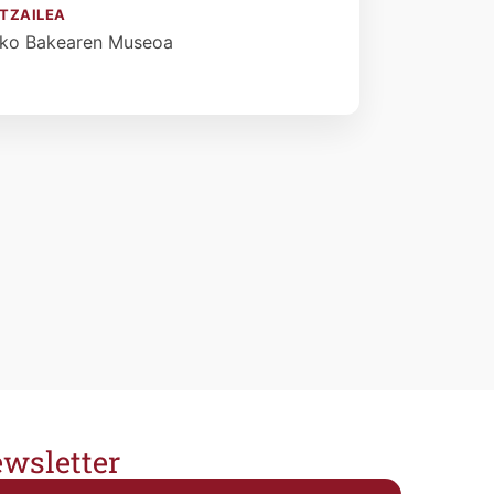
TZAILEA
ako Bakearen Museoa
wsletter