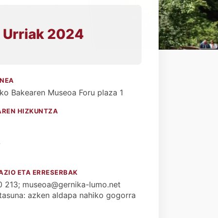
 Urriak 2024
NEA
ko Bakearen Museoa Foru plaza 1
AREN HIZKUNTZA
a
A
AZIO ETA ERRESERBAK
0 213; museoa@gernika-lumo.net
ritasuna: azken aldapa nahiko gogorra