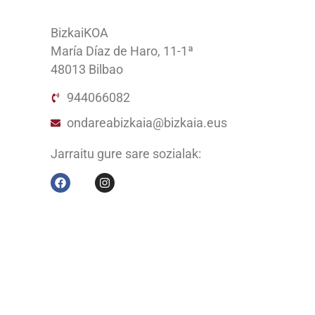
BizkaiKOA
María Díaz de Haro, 11-1ª
48013 Bilbao
944066082
ondareabizkaia@bizkaia.eus
Jarraitu gure sare sozialak: