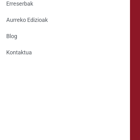
Erreserbak
Aurreko Edizioak
Blog
Kontaktua