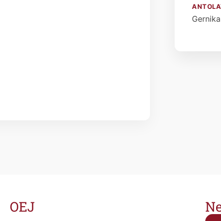
ANTOLA
Gernik
OEJ
Ne