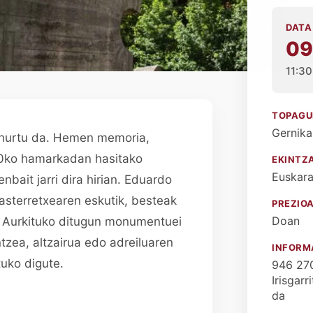
DATA
09
11:30
TOPAGU
Gernika
ihurtu da. Hemen memoria,
0ko hamarkadan hasitako
EKINTZ
Euskar
bait jarri dira hirian. Eduardo
asterretxearen eskutik, besteak
PREZIO
Doan
. Aurkituko ditugun monumentuei
tzea, altzairua edo adreiluaren
INFORM
uko digute.
946 27
Irisgar
da