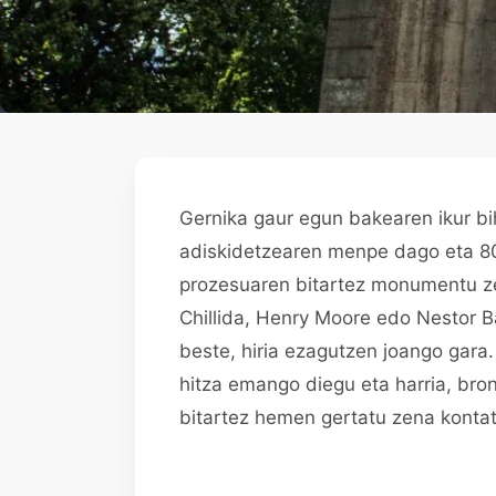
Gernika gaur egun bakearen ikur b
adiskidetzearen menpe dago eta 8
prozesuaren bitartez monumentu zen
Chillida, Henry Moore edo Nestor B
beste, hiria ezagutzen joango gara
hitza emango diegu eta harria, bron
bitartez hemen gertatu zena kontat