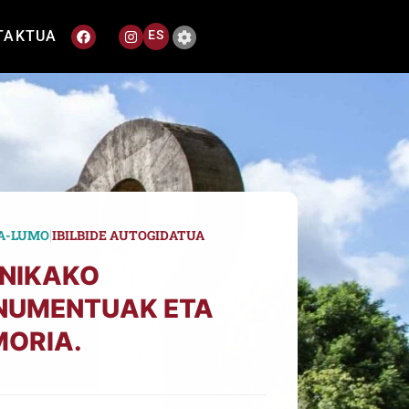
TAKTUA
ES
|
A-LUMO
IBILBIDE AUTOGIDATUA
NIKAKO
UMENTUAK ETA
ORIA.