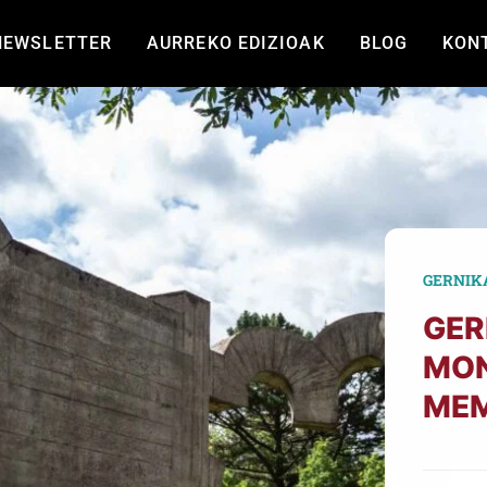
NEWSLETTER
AURREKO EDIZIOAK
BLOG
KON
GERNIK
GER
MON
MEM